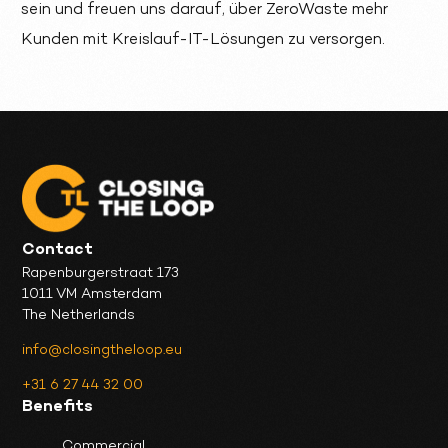
sein und freuen uns darauf, über ZeroWaste mehr
Kunden mit Kreislauf-IT-Lösungen zu versorgen.
Contact
Rapenburgerstraat 173
1011 VM Amsterdam
The Netherlands
info@closingtheloop.eu
+31 6 27 44 32 00
Benefits
Commercial