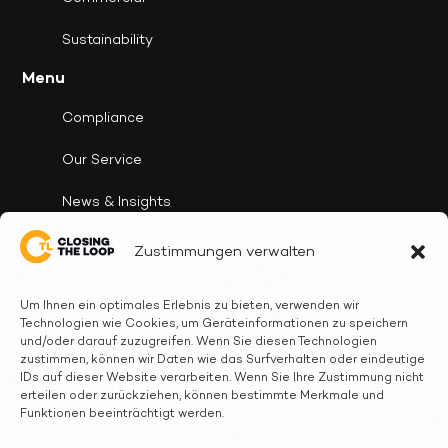
Sustainability
Menu
Compliance
Our Service
News & Insights
Client Cases
Zustimmungen verwalten
Who we are
Um Ihnen ein optimales Erlebnis zu bieten, verwenden wir
Technologien wie Cookies, um Geräteinformationen zu speichern
FAQ
und/oder darauf zuzugreifen. Wenn Sie diesen Technologien
zustimmen, können wir Daten wie das Surfverhalten oder eindeutige
Contact
IDs auf dieser Website verarbeiten. Wenn Sie Ihre Zustimmung nicht
erteilen oder zurückziehen, können bestimmte Merkmale und
Follow Us
Funktionen beeinträchtigt werden.