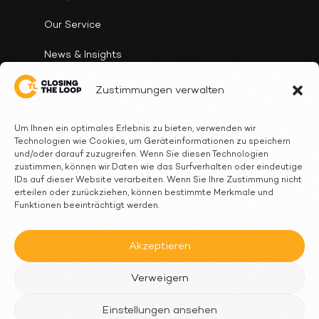
Our Service
News & Insights
Client Cases
Zustimmungen verwalten
Who we are
Um Ihnen ein optimales Erlebnis zu bieten, verwenden wir
Technologien wie Cookies, um Geräteinformationen zu speichern
FAQ
und/oder darauf zuzugreifen. Wenn Sie diesen Technologien
zustimmen, können wir Daten wie das Surfverhalten oder eindeutige
Contact
IDs auf dieser Website verarbeiten. Wenn Sie Ihre Zustimmung nicht
erteilen oder zurückziehen, können bestimmte Merkmale und
Follow Us
Funktionen beeinträchtigt werden.
LinkedIn
Akzeptieren
Youtube
Verweigern
Einstellungen ansehen
Cookie & Privacy Statement