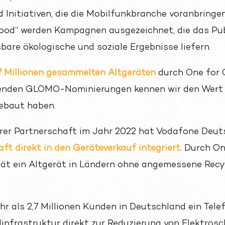
Initiativen, die die Mobilfunkbranche voranbringen.
Good“ werden Kampagnen ausgezeichnet, die das Pu
bare ökologische und soziale Ergebnisse liefern.
7 Millionen gesammelten Altgeräten
durch One for 
enden GLOMO-Nominierungen kennen wir den Wert 
ebaut haben.
erer Partnerschaft im Jahr 2022 hat Vodafone Deu
ft direkt in den Geräteverkauf integriert.
Durch One
ät ein Altgerät in Ländern ohne angemessene Rec
r als 2,7 Millionen Kunden in Deutschland ein Telef
infrastruktur direkt zur Reduzierung von Elektrosc