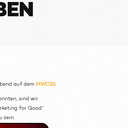
BEN
Abend auf dem
MWC26
.
nnten, sind wir
keting for Good“
 sein.