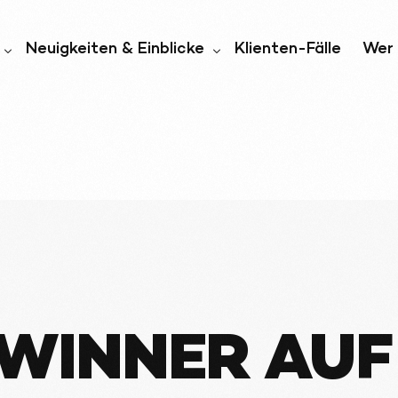
Neuigkeiten & Einblicke
Klienten-Fälle
Wer 
iell
Nachrichten und Medien
Wer 
igkeit
Blog
Unt
ften
WINNER AUF