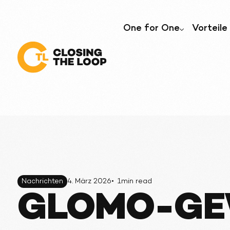
One for One
Vorteile
Kommerz
Nachhalt
Unser Service
Einhaltung der Vorschri
Nachrichten
4. März 2026
•
1
min read
GLOMO-GE