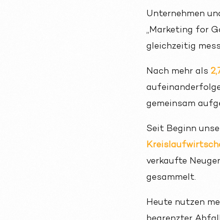
Unternehmen und 
„Marketing for 
gleichzeitig mess
Nach mehr als
2,
aufeinanderfolg
gemeinsam aufg
Seit Beginn uns
Kreislaufwirtscha
verkaufte Neuger
gesammelt.
Heute nutzen meh
begrenzter Abfall