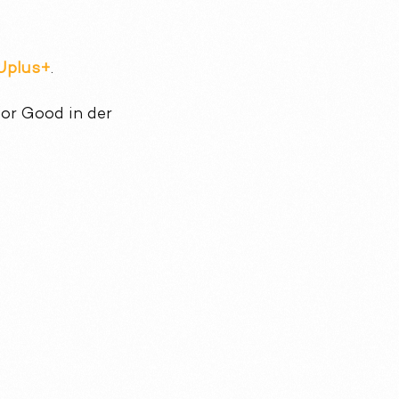
Uplus+
.
for Good in der