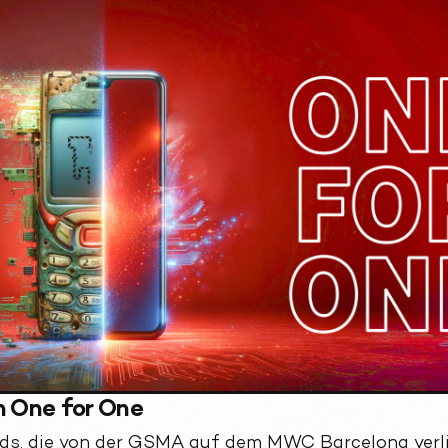
n One for One
s, die von der GSMA auf dem MWC Barcelona verli